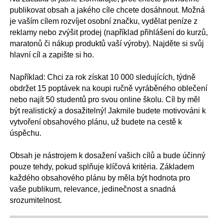
publikovat obsah a jakého cíle chcete dosáhnout. Možná
je vaším cílem rozvíjet osobní značku, vydělat peníze z
reklamy nebo zvýšit prodej (například přihlášení do kurzů,
maratonů či nákup produktů vaší výroby). Najděte si svůj
hlavní cíl a zapište si ho.
Například: Chci za rok získat 10 000 sledujících, týdně
obdržet 15 poptávek na koupi ručně vyráběného oblečení
nebo najít 50 studentů pro svou online školu. Cíl by měl
být realistický a dosažitelný! Jakmile budete motivováni k
vytvoření obsahového plánu, už budete na cestě k
úspěchu.
Obsah je nástrojem k dosažení vašich cílů a bude účinný
pouze tehdy, pokud splňuje klíčová kritéria. Základem
každého obsahového plánu by měla být hodnota pro
vaše publikum, relevance, jedinečnost a snadná
srozumitelnost.