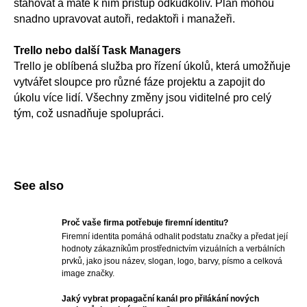
stahovat a máte k nim přístup odkudkoliv. Plán mohou
snadno upravovat autoři, redaktoři i manažeři.
Trello nebo další Task Managers
Trello je oblíbená služba pro řízení úkolů, která umožňuje
vytvářet sloupce pro různé fáze projektu a zapojit do
úkolu více lidí. Všechny změny jsou viditelné pro celý
tým, což usnadňuje spolupráci.
See also
Proč vaše firma potřebuje firemní identitu?
Firemní identita pomáhá odhalit podstatu značky a předat její
hodnoty zákazníkům prostřednictvím vizuálních a verbálních
prvků, jako jsou název, slogan, logo, barvy, písmo a celková
image značky.
Jaký vybrat propagační kanál pro přilákání nových