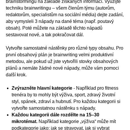
brainstormingu na základě získaných informací. Využijte
techniku brainwritingu – všem členům týmu (autorům,
redaktorům, specialistům na sociální média) dejte zadání,
aby vymysleli 3 nápady na dané téma (např. poutavý
obsah). Poté můžete na základě těchto nápadů
sestavovat nové, a tak pokračovat dál.
Vytvořte samostatné nástěnky pro různé typy obsahu. Pro
první obsahový plán je brainwriting velmi produktivní
metodou, ale pokud už jste vytvořili stovky obsahových
plánů a nemáte žádné nové nápady, může vám pomoci
další krok.
Zvýrazněte hlavní kategorie
- Například pro fitness
trenéra by to mohly být výživa, sport, zdravý životní
styl, spánek, zdraví a hubnutí. Pro každou kategorii si
vytvořte samostatnou nástěnku s nápady.
Každou kategorii dále rozdělte na 15–30
mikrotémat.
Například kategorie „výživa“ může mít
podkategorie jako: jak se stravovat, jak si vybrat