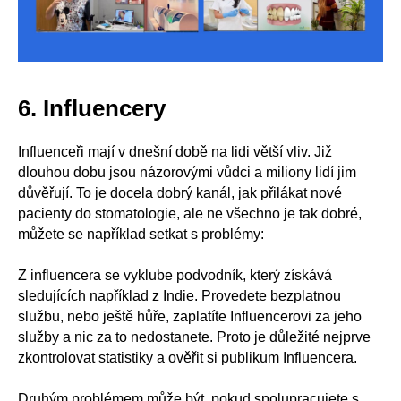
6. Influencery
Influenceři mají v dnešní době na lidi větší vliv. Již
dlouhou dobu jsou názorovými vůdci a miliony lidí jim
důvěřují. To je docela dobrý kanál, jak přilákat nové
pacienty do stomatologie, ale ne všechno je tak dobré,
můžete se například setkat s problémy:
Z influencera se vyklube podvodník, který získává
sledujících například z Indie. Provedete bezplatnou
službu, nebo ještě hůře, zaplatíte Influencerovi za jeho
služby a nic za to nedostanete. Proto je důležité nejprve
zkontrolovat statistiky a ověřit si publikum Influencera.
Druhým problémem může být, pokud spolupracujete s