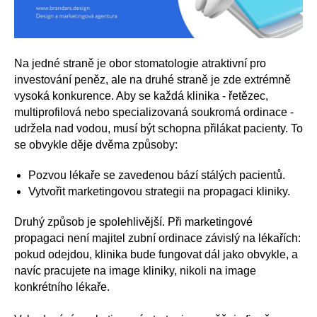
Na jedné straně je obor stomatologie atraktivní pro
investování peněz, ale na druhé straně je zde extrémně
vysoká konkurence. Aby se každá klinika - řetězec,
multiprofilová nebo specializovaná soukromá ordinace -
udržela nad vodou, musí být schopna přilákat pacienty. To
se obvykle děje dvěma způsoby:
Pozvou lékaře se zavedenou bází stálých pacientů.
Vytvořit marketingovou strategii na propagaci kliniky.
Druhý způsob je spolehlivější. Při marketingové
propagaci není majitel zubní ordinace závislý na lékařích:
pokud odejdou, klinika bude fungovat dál jako obvykle, a
navíc pracujete na image kliniky, nikoli na image
konkrétního lékaře.