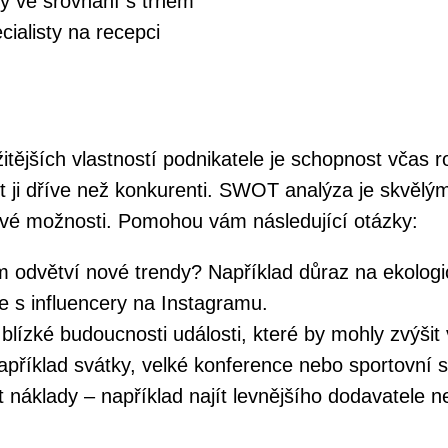
ny ve srovnání s trhem
ialisty na recepci
itějších vlastností podnikatele je schopnost včas 
žít ji dříve než konkurenti. SWOT analýza je skvěl
vé možnosti. Pomohou vám následující otázky:
em odvětví nové trendy? Například důraz na ekolog
e s influencery na Instagramu.
blízké budoucnosti události, které by mohly zvýšit v
například svátky, velké konference nebo sportovní 
 náklady – například najít levnějšího dodavatele n