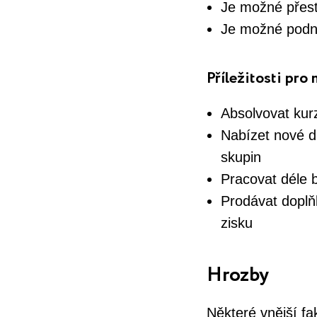
Je možné přest
Je možné podnik
Příležitosti pro
Absolvovat kurz
Nabízet nové dr
skupin
Pracovat déle
Prodávat doplňk
zisku
Hrozby
Některé vnější f