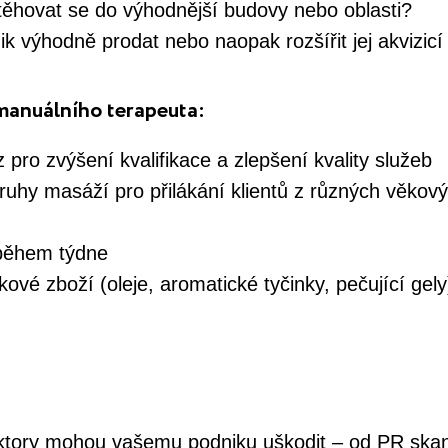
ěhovat se do výhodnější budovy nebo oblasti?
 výhodně prodat nebo naopak rozšířit jej akvizicí 
 manuálního terapeuta:
 pro zvýšení kvalifikace a zlepšení kvality služeb
uhy masáží pro přilákání klientů z různých věkový
 během týdne
ové zboží (oleje, aromatické tyčinky, pečující gel
aktory mohou vašemu podniku uškodit – od PR ska