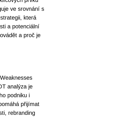
 klíčových prvků
guje ve srovnání s
rategii, která
sti a potenciální
ovádět a proč je
), Weaknesses
OT analýza je
ho podniku i
pomáhá přijímat
ti, rebranding