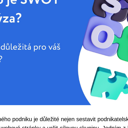
ého podniku je důležité nejen sestavit podnikatelsk