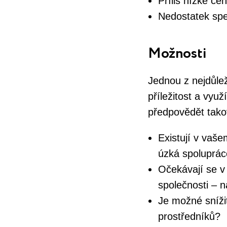
Příliš nízké ce
Nedostatek spec
Možnosti
Jednou z nejdůlež
příležitost a vyu
předpovědět tako
Existují v vaš
úzká spoluprác
Očekávají se v 
společnosti – 
Je možné snížit
prostředníků?