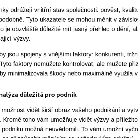
nky odrážejí vnitřní stav společnosti: pověst, kvali
 podobně. Tyto ukazatele se mohou měnit v závislos
to je obzvláště důležité mít jasný přehled o dění, a
ající výzvy.
zby jsou spojeny s vnějšími faktory: konkurenti, trž
 Tyto faktory nemůžete kontrolovat, ale můžete přiz
 aby minimalizovala škody nebo maximálně využila 
alýza důležitá pro podnik
ožnost vidět širší obraz vašeho podnikání a vytvo
. Kromě toho vám umožňuje vidět výzvy a příležitost
í podniku možná neuvědomili. To vám umožní vyčn