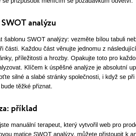
e se přizpůsobit měnícím se požadavkům odvětví.
t SWOT analýzu
t šablonu SWOT analýzy: vezměte bílou tabuli nebo
tyři části. Každou část věnujte jednomu z následujíc
ránky, příležitosti a hrozby. Opakujte toto pro každ
lyzovat. Klíčem k úspěšné analýze je absolutní u
ťte silné a slabé stránky společnosti, i když se při
 bude těžké přiznat.
a: příklad
 jste manuální terapeut, který vytvořil web pro prod
ovou matice SWOT analýzy, můžete přistoupit k an