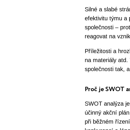
Silné a slabé strá
efektivitu týmu a
společnosti – pro
reagovat na vznik
Příležitosti a hro
na materiály atd.
společnosti tak,
Proč je SWOT an
SWOT analýza je m
účinný akční plán
při běžném řízen