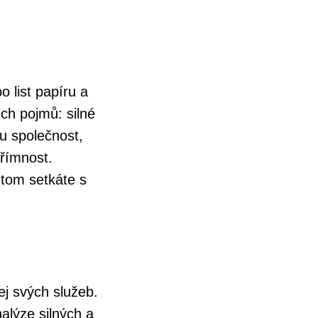
 list papíru a
ích pojmů: silné
ou společnost,
přímnost.
 tom setkáte s
ej svých služeb.
alýze silných a