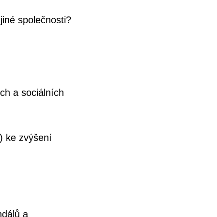
jiné společnosti?
ch a sociálních
y) ke zvýšení
ndálů a