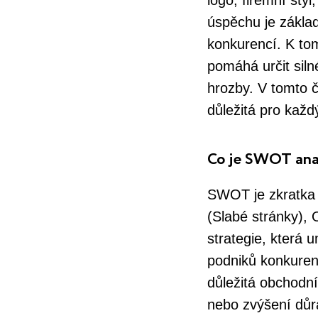
logo, firemní sty
úspěchu je základ
konkurencí. K tom
pomáhá určit silné
hrozby. V tomto 
důležitá pro každ
Co je SWOT ana
SWOT je zkratka p
(Slabé stránky), 
strategie, která 
podniků konkuren
důležitá obchodní
nebo zvýšení důra