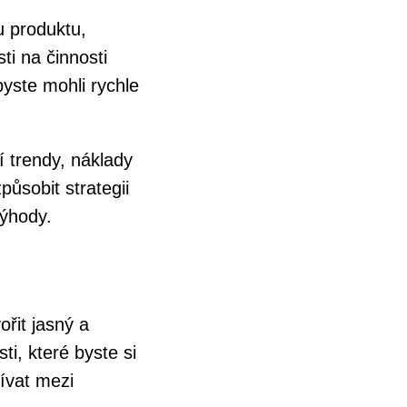
tu produktu,
ti na činnosti
byste mohli rychle
ní trendy, náklady
působit strategii
výhody.
řit jasný a
i, které byste si
ívat mezi