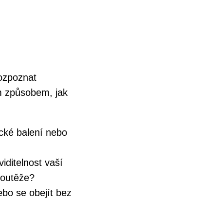
rozpoznat
ým způsobem, jak
ické balení nebo
iditelnost vaší
soutěže?
ebo se obejít bez