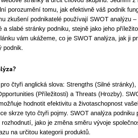
l, webové stránky a určit cílovou skupinu. Jedním z
ní porozumění tomu, jak efektivně váš podnik fun
u zkušení podnikatelé používají SWOT analýzu – st
 a slabé stránky podniku, stejně jako jeho příležito
článku vám ukážeme, co je SWOT analýza, jak ji pr
ý podnik.
lýza?
ro čtyři anglická slova: Strengths (Silné stránky
Opportunities (Příležitosti) a Threats (Hrozby). SW
umožňuje hodnotit efektivitu a životaschopnost vaše
ce skrze tyto čtyři pojmy. SWOT analýza podniku 
 rozhodnutí, jako je změna směru vývoje společnos
zu na určitou kategorii produktů.