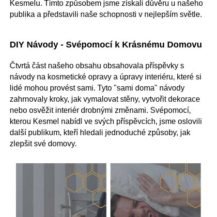
Kesmelu. Tímto způsobem jsme získali důvěru u našeho
publika a představili naše schopnosti v nejlepším světle.
DIY Návody - Svépomocí k Krásnému Domovu
Čtvrtá část našeho obsahu obsahovala příspěvky s
návody na kosmetické opravy a úpravy interiéru, které si
lidé mohou provést sami. Tyto "sami doma" návody
zahrnovaly kroky, jak vymalovat stěny, vytvořit dekorace
nebo osvěžit interiér drobnými změnami. Svépomocí,
kterou Kesmel nabídl ve svých příspěvcích, jsme oslovili
další publikum, kteří hledali jednoduché způsoby, jak
zlepšit své domovy.